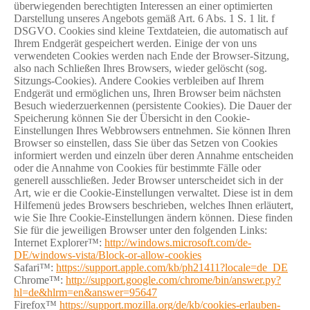
überwiegenden berechtigten Interessen an einer optimierten
Darstellung unseres Angebots gemäß Art. 6 Abs. 1 S. 1 lit. f
DSGVO. Cookies sind kleine Textdateien, die automatisch auf
Ihrem Endgerät gespeichert werden. Einige der von uns
verwendeten Cookies werden nach Ende der Browser-Sitzung,
also nach Schließen Ihres Browsers, wieder gelöscht (sog.
Sitzungs-Cookies). Andere Cookies verbleiben auf Ihrem
Endgerät und ermöglichen uns, Ihren Browser beim nächsten
Besuch wiederzuerkennen (persistente Cookies). Die Dauer der
Speicherung können Sie der Übersicht in den Cookie-
Einstellungen Ihres Webbrowsers entnehmen. Sie können Ihren
Browser so einstellen, dass Sie über das Setzen von Cookies
informiert werden und einzeln über deren Annahme entscheiden
oder die Annahme von Cookies für bestimmte Fälle oder
generell ausschließen. Jeder Browser unterscheidet sich in der
Art, wie er die Cookie-Einstellungen verwaltet. Diese ist in dem
Hilfemenü jedes Browsers beschrieben, welches Ihnen erläutert,
wie Sie Ihre Cookie-Einstellungen ändern können. Diese finden
Sie für die jeweiligen Browser unter den folgenden Links:
Internet Explorer™:
http://windows.microsoft.com/de-
DE/windows-vista/Block-or-allow-cookies
Safari™:
https://support.apple.com/kb/ph21411?locale=de_DE
Chrome™:
http://support.google.com/chrome/bin/answer.py?
hl=de&hlrm=en&answer=95647
Firefox™
https://support.mozilla.org/de/kb/cookies-erlauben-